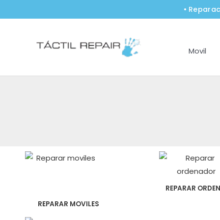
Ir
• Reparac
al
contenido
Movil
REPARAR ORDE
REPARAR MOVILES