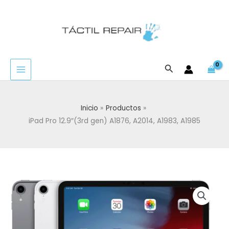
Ir
al
contenido
Buscar
Inicio
Productos
iPad Pro 12.9″(3rd gen) A1876, A2014, A1983, A1985