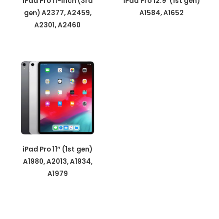
iPad Pro 11-inch (3rd
iPad Pro 12.9″(1st gen)
gen) A2377, A2459,
A1584, A1652
A2301, A2460
iPad Pro 11″ (1st gen)
A1980, A2013, A1934,
A1979