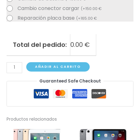
Cambio conector cargar
(
+
150.00
€
Reparación placa base
(
+
165.00
€
Total del pedido:
0.00
€
iPad
AÑADIR AL CARRITO
Pro
Guaranteed Safe Checkout
12.9"
(3rd
gen)
A1876,
A2014,
Productos relacionados
A1983,
A1985
cantidad