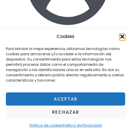
Cookies
Acceder
Para brindar la mejor experiencia, utilizamos tecnologías como
cookies para almacenar y/o acceder a la información del
Enlaces de interes
dispositivo. Su consentimiento para estas tecnologías nos
Terminos y condiciones uso
permitirá procesar datos como el comportamiento de
Politica de Privacidad
navegación o los identificadores únicos en este sitio. No dar su
consentimiento o retirarlo podría afectar negativamente a ciertas
Política de cookies
características y funciones.
ACEPTAR
Copyright © 2026 Tactil Repair - Servicio técnico
RECHAZAR
¿Tienes alguna duda?
Pozuelo
Política de cookies
Politica de Privacidad
OPEN
CHATY