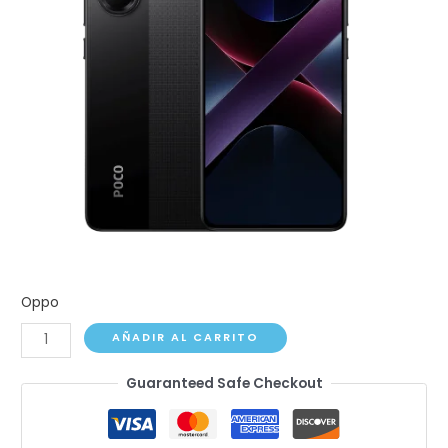
Oppo
Oppo
AÑADIR AL CARRITO
Find
Guaranteed Safe Checkout
X7
Pro
cantidad