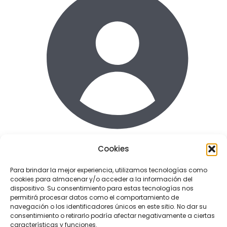
Cookies
Acceder
Para brindar la mejor experiencia, utilizamos tecnologías como
cookies para almacenar y/o acceder a la información del
Enlaces de interes
dispositivo. Su consentimiento para estas tecnologías nos
Terminos y condiciones uso
permitirá procesar datos como el comportamiento de
Politica de Privacidad
navegación o los identificadores únicos en este sitio. No dar su
consentimiento o retirarlo podría afectar negativamente a ciertas
Política de cookies
características y funciones.