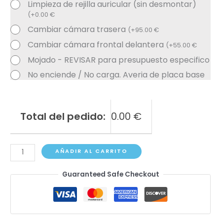
Limpieza de rejilla auricular (sin desmontar)
(
+
0.00
€
Cambiar cámara trasera
(
+
95.00
€
Cambiar cámara frontal delantera
(
+
55.00
€
Mojado - REVISAR para presupuesto especifico
No enciende / No carga. Averia de placa base
Total del pedido:
0.00
€
Samsung
AÑADIR AL CARRITO
Galaxy
Guaranteed Safe Checkout
M55
cantidad