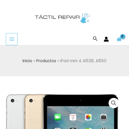
Ir
al
contenido
Buscar
Inicio
Productos
iPad mini 4 A1538, A1550