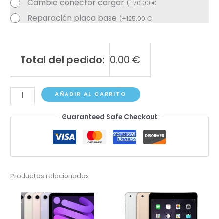
Cambio conector cargar
(
+
70.00
€
Reparación placa base
(
+
125.00
€
Total del pedido:
0.00
€
iPad
AÑADIR AL CARRITO
mini
Guaranteed Safe Checkout
4
A1538,
A1550
cantidad
Productos relacionados