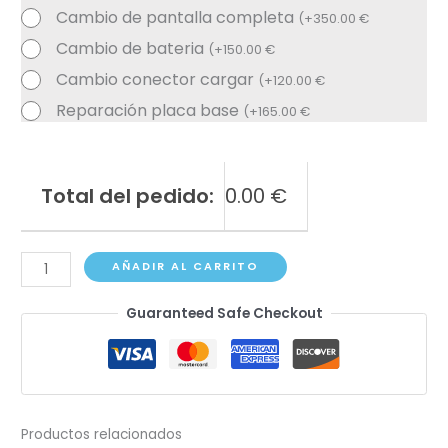
Cambio de pantalla completa
(
+
350.00
€
Cambio de bateria
(
+
150.00
€
Cambio conector cargar
(
+
120.00
€
Reparación placa base
(
+
165.00
€
Total del pedido:
0.00
€
iPad
AÑADIR AL CARRITO
Pro
Guaranteed Safe Checkout
12.9"
(2nd
gen)
A1670,
A1671,
Productos relacionados
A1821