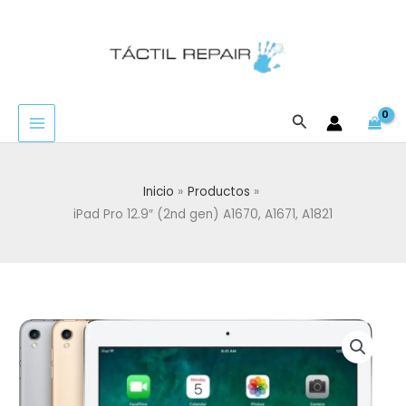
Ir
al
contenido
Buscar
Inicio
Productos
iPad Pro 12.9″ (2nd gen) A1670, A1671, A1821