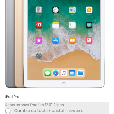
iPad Pro
Reparaciones iPad Pro 12,9" 2ªgen
Cambio de táctil / cristal
(
+
220.00
€