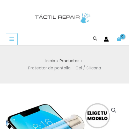
Ir
al
contenido
Buscar
Inicio
Productos
Protector de pantalla – Gel / Silicona