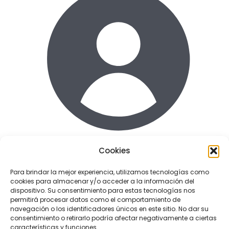
Cookies
Acceder
Para brindar la mejor experiencia, utilizamos tecnologías como
cookies para almacenar y/o acceder a la información del
Enlaces de interes
dispositivo. Su consentimiento para estas tecnologías nos
Terminos y condiciones uso
permitirá procesar datos como el comportamiento de
Politica de Privacidad
navegación o los identificadores únicos en este sitio. No dar su
consentimiento o retirarlo podría afectar negativamente a ciertas
Política de cookies
características y funciones.