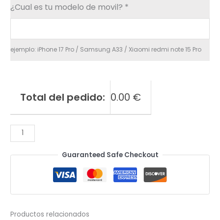
¿Cual es tu modelo de movil?
*
ejemplo: iPhone 17 Pro / Samsung A33 / Xiaomi redmi note 15 Pro
Total del pedido:
0.00
€
Protector
de
Guaranteed Safe Checkout
pantalla
-
Gel
/
Silicona
Productos relacionados
cantidad