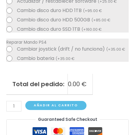
Actualizar / restablecer software
(
+
25.00
€
Cambio disco duro HDD 1TB
(
+
95.00
€
Cambio disco duro HDD 500GB
(
+
85.00
€
Cambio disco duro SSD 1TB
(
+
160.00
€
Reparar Mando PS4
Cambiar joystick (drift / no funciona)
(
+
35.00
€
Cambio bateria
(
+
35.00
€
Total del pedido:
0.00
€
PS4
AÑADIR AL CARRITO
cantidad
Guaranteed Safe Checkout