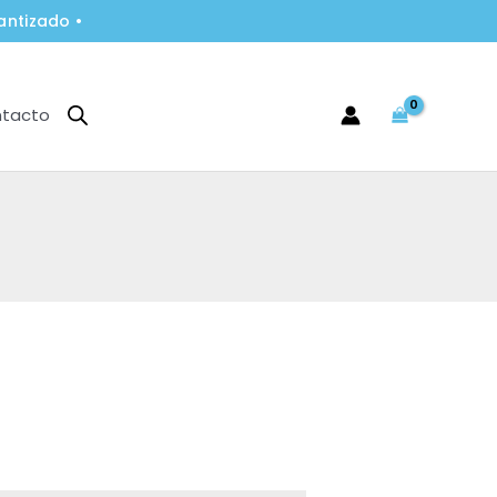
antizado •
tacto