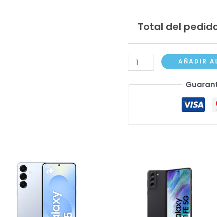
Total del pedido
Samsung
AÑADIR A
Galaxy
Guarant
S24
Ultra
cantidad