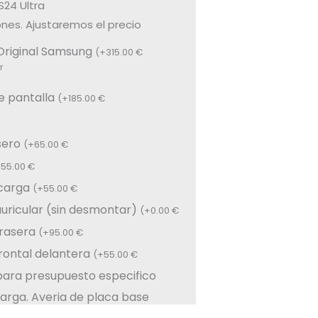
24 Ultra
nes. Ajustaremos el precio
Original Samsung
(
+
315.00
€
r
e pantalla
(
+
185.00
€
sero
(
+
65.00
€
+
55.00
€
carga
(
+
55.00
€
 auricular (sin desmontar)
(
+
0.00
€
rasera
(
+
95.00
€
ontal delantera
(
+
55.00
€
para presupuesto especifico
arga. Averia de placa base