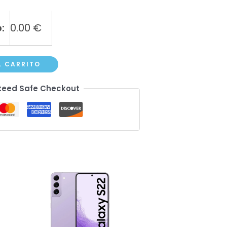
:
0.00
€
L CARRITO
eed Safe Checkout