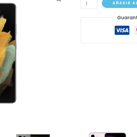
Samsung
AÑADIR A
Galaxy
Guarant
S21
Ultra
cantidad