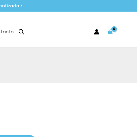
antizado •
tacto