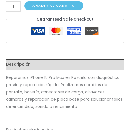
iPhone
AÑADIR AL CARRITO
15
Guaranteed Safe Checkout
Pro
Max
cantidad
Descripción
Reparamos iPhone 15 Pro Max en Pozuelo con diagnóstico
previo y reparación rápida. Realizamos cambios de
pantalla, batería, conectores de carga, altavoces,
cámaras y reparación de placa base para solucionar fallos
de encendido, sonido o rendimiento
Productos relacionados