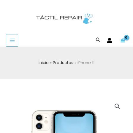
Ir
al
contenido
Buscar
Inicio
Productos
iPhone 11