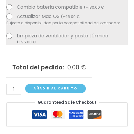
Cambio bateria compatible
(
+
180.00
€
Actualizar Mac OS
(
+
45.00
€
Sujecto a disponibilidad por la compatibilidad del ordenador
Limpieza de ventilador y pasta térmica
(
+
95.00
€
Total del pedido:
0.00
€
MacBook
AÑADIR AL CARRITO
Pro
Guaranteed Safe Checkout
A2991
(16"
M3
Pro/Max)
cantidad