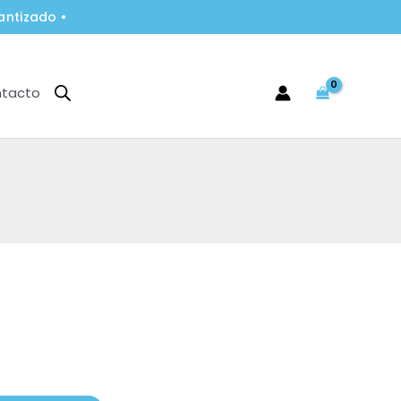
antizado •
tacto