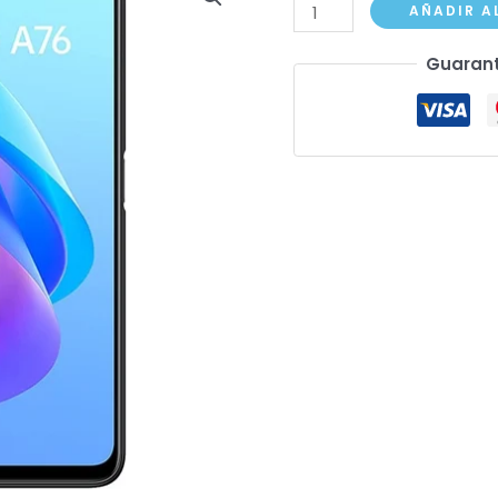
Oppo
AÑADIR A
A76
Guarant
cantidad