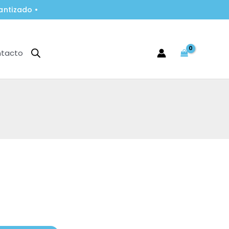
antizado •
tacto