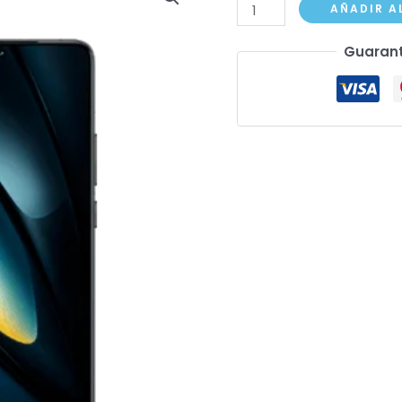
POCO
AÑADIR A
F6
Guarant
cantidad