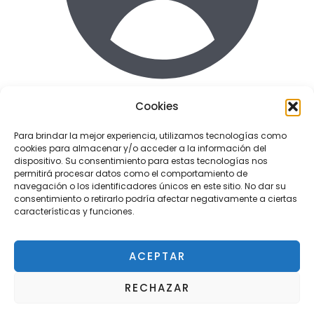
Cookies
Acceder
Para brindar la mejor experiencia, utilizamos tecnologías como
cookies para almacenar y/o acceder a la información del
Enlaces de interes
dispositivo. Su consentimiento para estas tecnologías nos
Terminos y condiciones uso
permitirá procesar datos como el comportamiento de
Politica de Privacidad
navegación o los identificadores únicos en este sitio. No dar su
consentimiento o retirarlo podría afectar negativamente a ciertas
Política de cookies
características y funciones.
ACEPTAR
Copyright © 2026 Tactil Repair - Servicio técnico
RECHAZAR
¿Tienes alguna duda?
Pozuelo