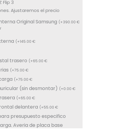
Flip 3
nes. Ajustaremos el precio
interna Original Samsung
(
+
390.00
€
r
xterna
(
+
145.00
€
stal trasero
(
+
65.00
€
rias
(
+
75.00
€
carga
(
+
75.00
€
 auricular (sin desmontar)
(
+
0.00
€
rasera
(
+
65.00
€
ontal delantera
(
+
55.00
€
para presupuesto especifico
arga. Averia de placa base