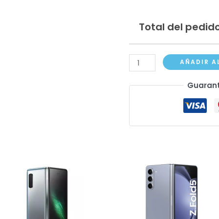
Total del pedido
Samsung
AÑADIR A
Galaxy
Guarant
Z
Flip
3
cantidad