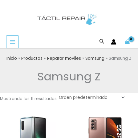
Ir
al
contenido
Buscar
Inicio
Productos
Reparar moviles
Samsung
Samsung Z
Samsung Z
Mostrando los 11 resultados