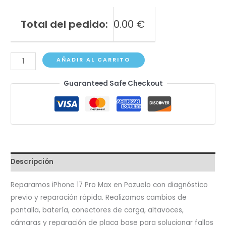
Total del pedido:
0.00
€
iPhone
AÑADIR AL CARRITO
17
Guaranteed Safe Checkout
Pro
Max
cantidad
Descripción
Reparamos iPhone 17 Pro Max en Pozuelo con diagnóstico
previo y reparación rápida. Realizamos cambios de
pantalla, batería, conectores de carga, altavoces,
cámaras y reparación de placa base para solucionar fallos