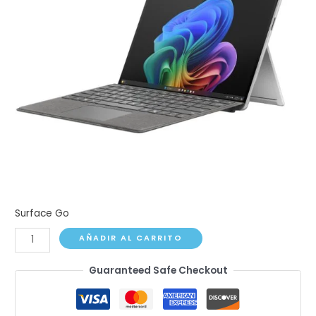
Surface Go
Surface
AÑADIR AL CARRITO
Go
Guaranteed Safe Checkout
2/3
1901
cantidad