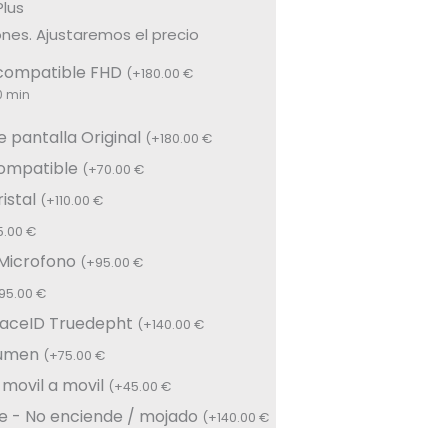
Plus
nes. Ajustaremos el precio
 compatible FHD
(
+
180.00
€
0 min
 pantalla Original
(
+
180.00
€
compatible
(
+
70.00
€
istal
(
+
110.00
€
5.00
€
 Microfono
(
+
95.00
€
95.00
€
FaceID Truedepht
(
+
140.00
€
lumen
(
+
75.00
€
 movil a movil
(
+
45.00
€
e - No enciende / mojado
(
+
140.00
€