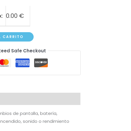
:
0.00
€
L CARRITO
eed Safe Checkout
bios de pantalla, batería,
encendido, sonido o rendimiento