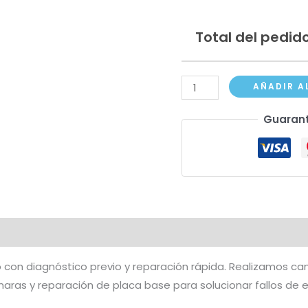
Total del pedido
iPhone
AÑADIR A
16
Guarant
Plus
cantidad
 con diagnóstico previo y reparación rápida. Realizamos cam
aras y reparación de placa base para solucionar fallos de 