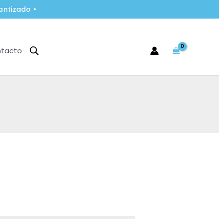
antizado •
tacto