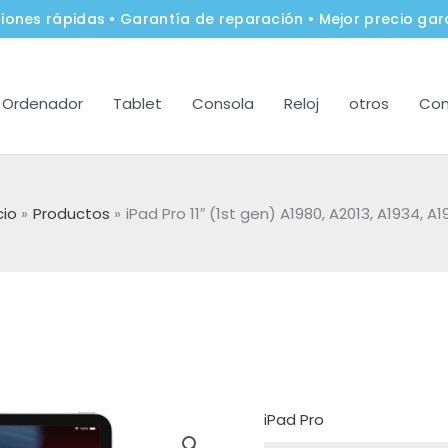
iones rápidas • Garantía de reparación • Mejor precio gar
Ordenador
Tablet
Consola
Reloj
otros
Con
cio
Productos
iPad Pro 11″ (1st gen) A1980, A2013, A1934, A1
iPad Pro