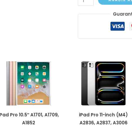
Pro
Guarant
11"
(1st
gen)
A1980,
A2013,
A1934,
A1979
cantidad
iPad Pro 10.5″ A1701, A1709,
iPad Pro 11-inch (M4)
A1852
A2836, A2837, A3006