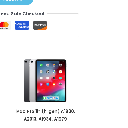
eed Safe Checkout
iPad Pro 11″ (1ª gen) A1980,
A2013, A1934, A1979