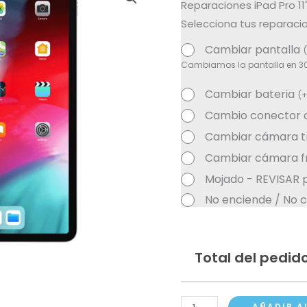
Reparaciones iPad Pro 11
Selecciona tus reparacio
Cambiar pantalla
(
Cambiamos la pantalla en 3
Cambiar bateria
(
Cambio conector 
Cambiar cámara t
Cambiar cámara fr
Mojado - REVISAR 
No enciende / No c
Total del pedido
iPad
AÑADIR A