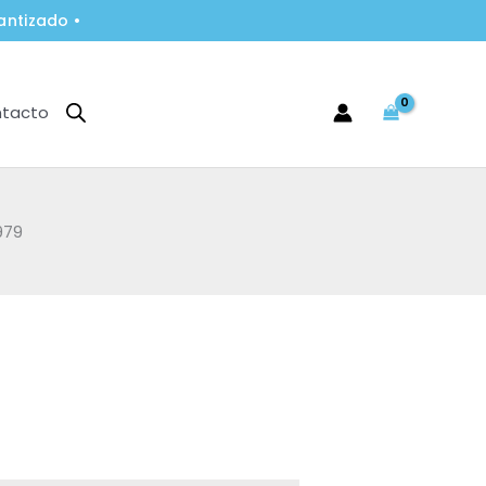
antizado •
tacto
979