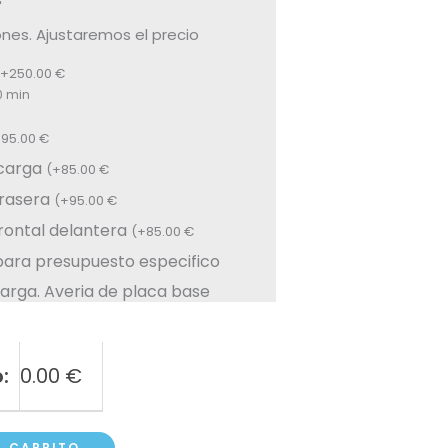
"
nes. Ajustaremos el precio
+
250.00
€
0 min
+
95.00
€
carga
(
+
85.00
€
rasera
(
+
95.00
€
ontal delantera
(
+
85.00
€
para presupuesto especifico
arga. Averia de placa base
:
0.00
€
L CARRITO