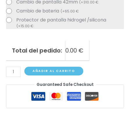
Cambio de pantalla 42mm
(
+
310.00
€
Cambio de bateria
(
+
65.00
€
Protector de pantalla hidrogel /silicona
(
+
15.00
€
Total del pedido:
0.00
€
Apple
AÑADIR AL CARRITO
Watch
Guaranteed Safe Checkout
Series
9
(45mm)
cantidad