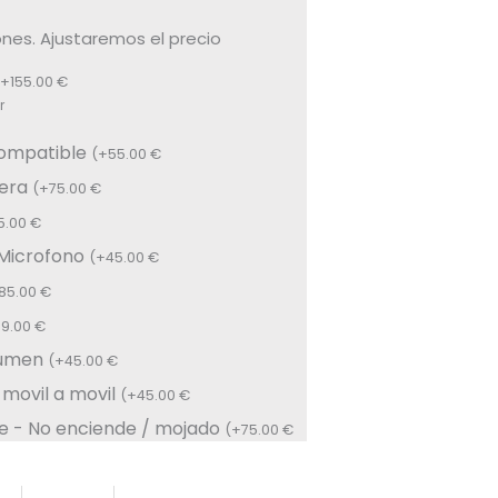
nes. Ajustaremos el precio
+
155.00
€
r
compatible
(
+
55.00
€
sera
(
+
75.00
€
5.00
€
 Microfono
(
+
45.00
€
85.00
€
59.00
€
lumen
(
+
45.00
€
 movil a movil
(
+
45.00
€
e - No enciende / mojado
(
+
75.00
€