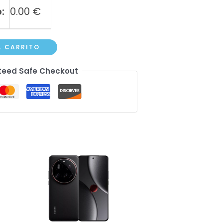
:
0.00
€
L CARRITO
eed Safe Checkout