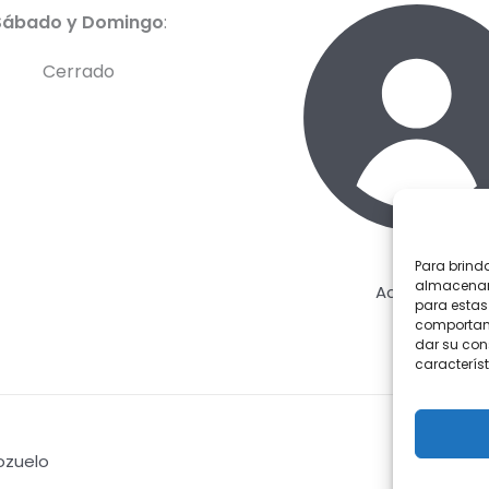
Sábado y Domingo
:
Cerrado
Para brind
almacenar 
Acceder
para estas
comportami
dar su con
característ
Pozuelo