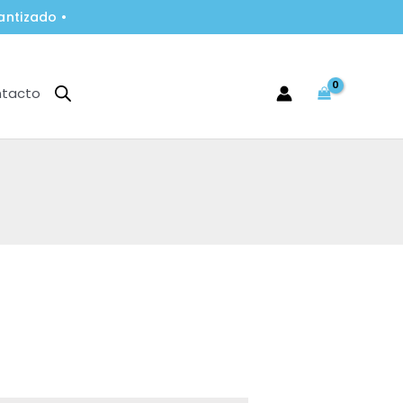
antizado •
tacto