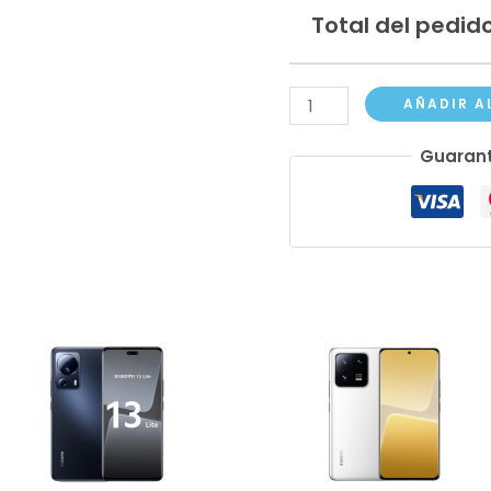
Total del pedido
Xiaomi
AÑADIR A
14
Guarant
cantidad