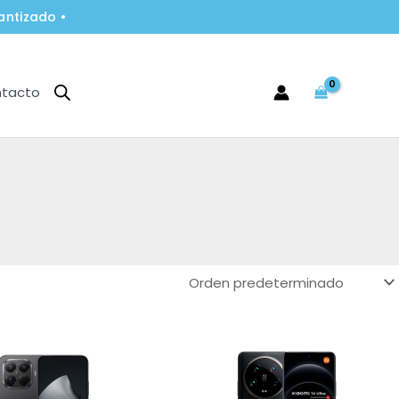
antizado •
tacto