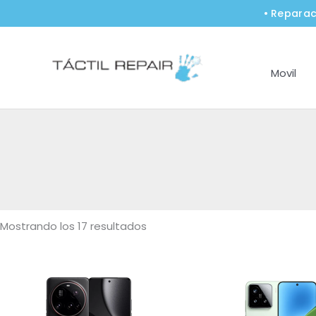
Ir
• Reparac
al
contenido
Movil
Mostrando los 17 resultados