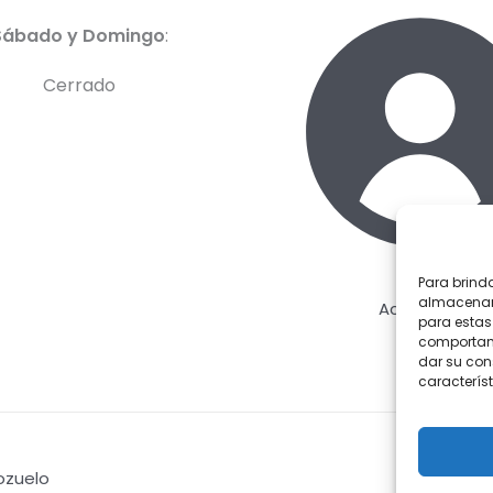
Sábado y Domingo
:
Cerrado
Para brind
almacenar 
Acceder
para estas
comportami
dar su con
característ
Pozuelo