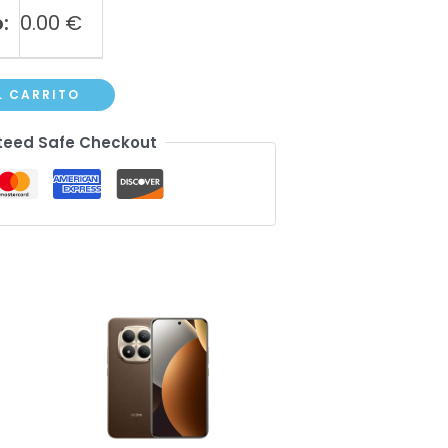
:
0.00
€
L CARRITO
eed Safe Checkout