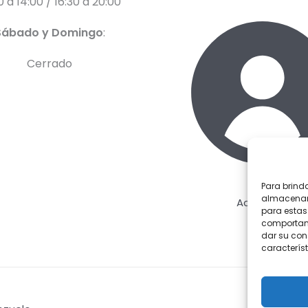
0 a 14:00 / 16:30 a 20:00
Sábado y Domingo
:
Cerrado
Para brind
almacenar 
Acceder
para estas
comportami
dar su con
característ