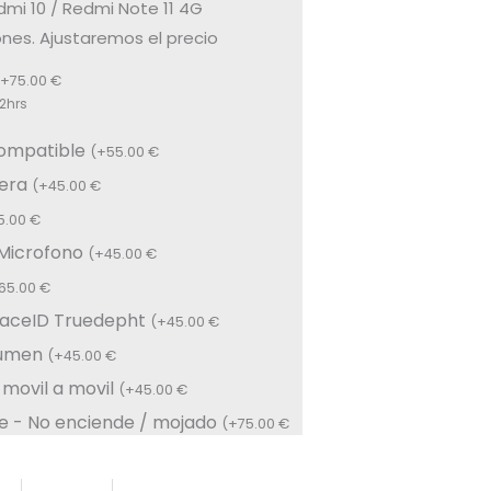
mi 10 / Redmi Note 11 4G
nes. Ajustaremos el precio
+
75.00
€
2hrs
compatible
(
+
55.00
€
sera
(
+
45.00
€
5.00
€
 Microfono
(
+
45.00
€
65.00
€
FaceID Truedepht
(
+
45.00
€
lumen
(
+
45.00
€
 movil a movil
(
+
45.00
€
e - No enciende / mojado
(
+
75.00
€