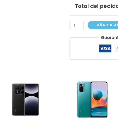
Total del pedido
Redmi
AÑADIR A
Note
Guarant
11
cantidad