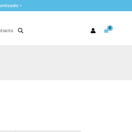
antizado •
tacto