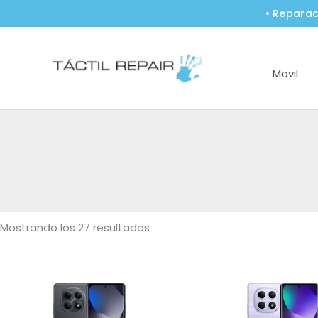
Ir
• Reparac
al
contenido
Movil
Mostrando los 27 resultados