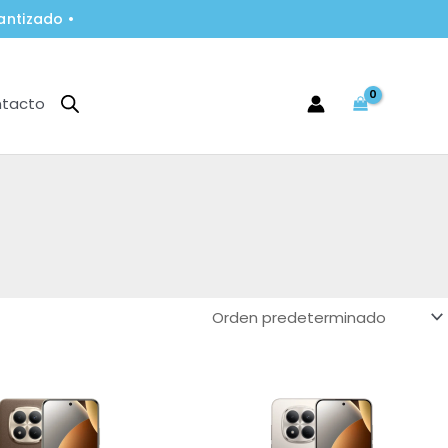
antizado •
tacto