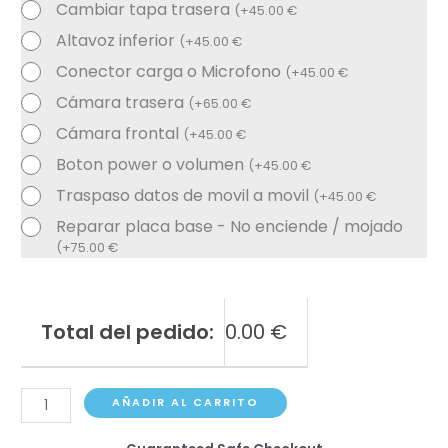
Cambiar tapa trasera
(
+
45.00
€
Altavoz inferior
(
+
45.00
€
Conector carga o Microfono
(
+
45.00
€
Cámara trasera
(
+
65.00
€
Cámara frontal
(
+
45.00
€
Boton power o volumen
(
+
45.00
€
Traspaso datos de movil a movil
(
+
45.00
€
Reparar placa base - No enciende / mojado
(
+
75.00
€
Total del pedido:
0.00
€
Redmi
AÑADIR AL CARRITO
Note