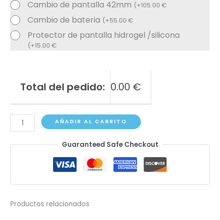
Cambio de pantalla 42mm
(
+
105.00
€
Cambio de bateria
(
+
55.00
€
Protector de pantalla hidrogel /silicona
(
+
15.00
€
Total del pedido:
0.00
€
Apple
AÑADIR AL CARRITO
Watch
Guaranteed Safe Checkout
(1st
gen
38mm)
cantidad
Productos relacionados