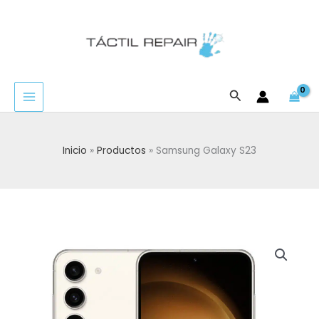
Ir
al
contenido
Buscar
Inicio
Productos
Samsung Galaxy S23