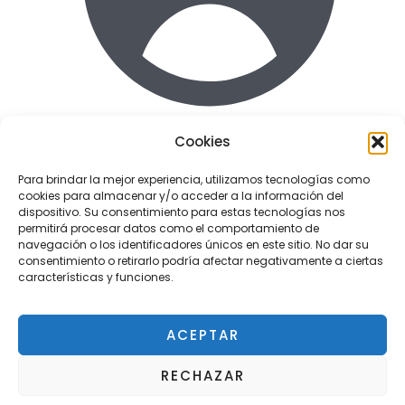
Cookies
Acceder
Para brindar la mejor experiencia, utilizamos tecnologías como
cookies para almacenar y/o acceder a la información del
Enlaces de interes
dispositivo. Su consentimiento para estas tecnologías nos
Terminos y condiciones uso
permitirá procesar datos como el comportamiento de
Politica de Privacidad
navegación o los identificadores únicos en este sitio. No dar su
consentimiento o retirarlo podría afectar negativamente a ciertas
Política de cookies
características y funciones.
ACEPTAR
Copyright © 2026 Tactil Repair - Servicio técnico
RECHAZAR
¿Tienes alguna duda?
Pozuelo