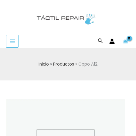
Ir
al
contenido
Buscar
Inicio
Productos
Oppo A12