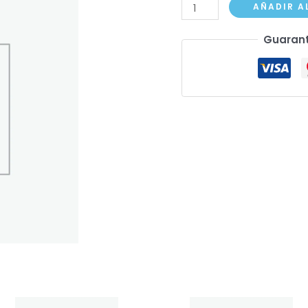
Oppo
AÑADIR A
Find
Guarant
X6
cantidad