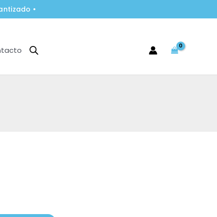
antizado •
tacto