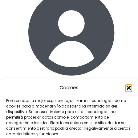
Cookies
Acceder
Para brindar la mejor experiencia, utilizamos tecnologías como
cookies para almacenar y/o acceder a la información del
Enlaces de interes
dispositivo. Su consentimiento para estas tecnologías nos
Terminos y condiciones uso
permitirá procesar datos como el comportamiento de
Politica de Privacidad
navegación o los identificadores únicos en este sitio. No dar su
consentimiento o retirarlo podría afectar negativamente a ciertas
Política de cookies
características y funciones.