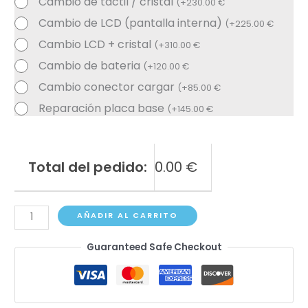
Cambio de táctil / cristal
(
+
230.00
€
Cambio de LCD (pantalla interna)
(
+
225.00
€
Cambio LCD + cristal
(
+
310.00
€
Cambio de bateria
(
+
120.00
€
Cambio conector cargar
(
+
85.00
€
Reparación placa base
(
+
145.00
€
Total del pedido:
0.00
€
iPad
AÑADIR AL CARRITO
11
Guaranteed Safe Checkout
A16
A3354,
A3355,
A3356