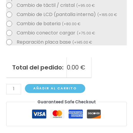
Cambio de táctil / cristal
(
+
95.00
€
Cambio de LCD (pantalla interna)
(
+
165.00
€
Cambio de bateria
(
+
80.00
€
Cambio conector cargar
(
+
75.00
€
Reparación placa base
(
+
145.00
€
Total del pedido:
0.00
€
iPad
AÑADIR AL CARRITO
9
Guaranteed Safe Checkout
A2602,
A2604,
A2603,
A2605
cantidad