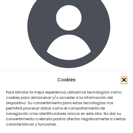
Cookies
Acceder
Para brindar la mejor experiencia, utilizamos tecnologías como
cookies para almacenar y/o acceder a la información del
Enlaces de interes
dispositivo. Su consentimiento para estas tecnologías nos
Terminos y condiciones uso
permitirá procesar datos como el comportamiento de
Politica de Privacidad
navegación o los identificadores únicos en este sitio. No dar su
consentimiento o retirarlo podría afectar negativamente a ciertas
Política de cookies
características y funciones.