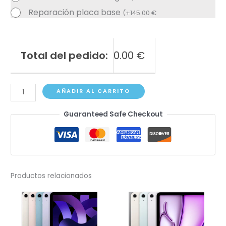
Reparación placa base
(
+
145.00
€
Total del pedido:
0.00
€
iPad
AÑADIR AL CARRITO
Air
Guaranteed Safe Checkout
A1474,
A1475,
A1476
cantidad
Productos relacionados