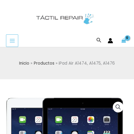
Ir
al
contenido
Buscar
Inicio
Productos
iPad Air A1474, A1475, A1476