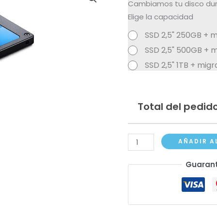
Cambiamos tu disco du
Elige la capacidad
SSD 2,5" 250GB + 
SSD 2,5" 500GB + 
SSD 2,5" 1TB + mig
Total del pedido
Cambio
AÑADIR A
SSD
Guarant
2,5"
SATA
+
Migracion