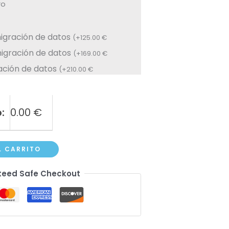
ro
migración de datos
(
+
125.00
€
migración de datos
(
+
169.00
€
ración de datos
(
+
210.00
€
:
0.00
€
L CARRITO
eed Safe Checkout