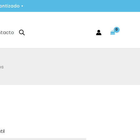
antizado •
tacto
os
til