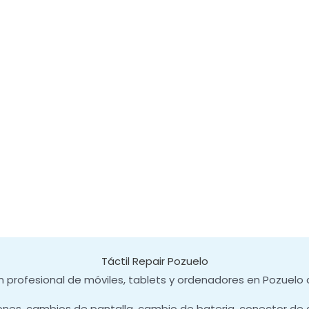
Táctil Repair Pozuelo
 profesional de móviles, tablets y ordenadores en Pozuelo 
ones, cambios de pantalla, cambio de bateria, conector de 