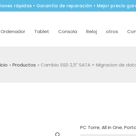
iones rápidas • Garantía de reparación • Mejor precio gar
Ordenador
Tablet
Consola
Reloj
otros
Con
nicio
Productos
Cambio SSD 2,5″ SATA + Migracion de dat
PC Torre
,
All in One
,
Porta