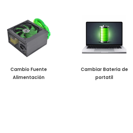
de
datos
cantidad
Cambio Fuente
Cambiar Bateria de
Alimentación
portatil