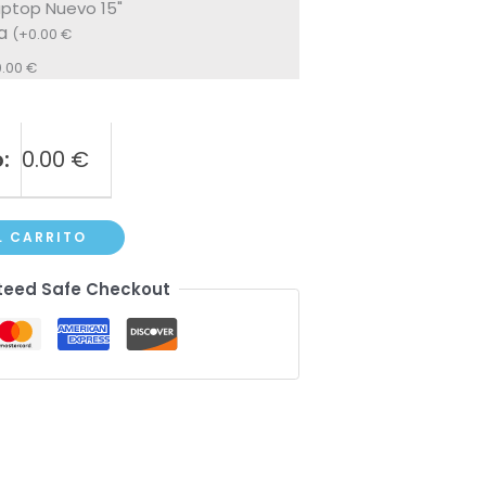
aptop Nuevo 15"
la
(
+
0.00
€
0.00
€
:
0.00
€
L CARRITO
eed Safe Checkout