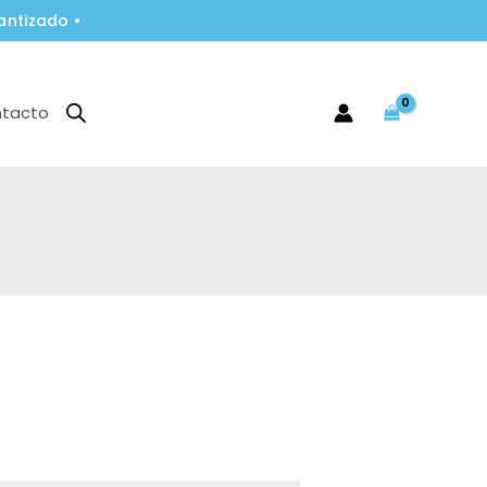
antizado •
tacto