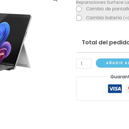
Reparaciones Surface L
Cambio de pantal
Cambio bateria
(
+
Total del pedido
Surface
AÑADIR A
Laptop
Guarant
Nuevo
15"
cantidad