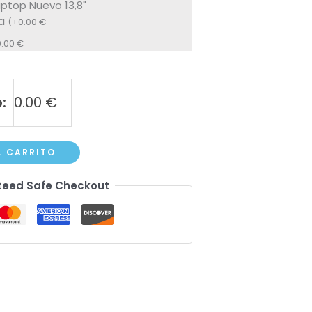
ptop Nuevo 13,8"
la
(
+
0.00
€
0.00
€
:
0.00
€
L CARRITO
eed Safe Checkout