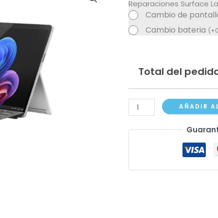
Reparaciones Surface La
Cambio de pantal
Cambio bateria
(
+
Total del pedido
Surface
AÑADIR A
Laptop
Guarant
Nuevo
13,8"
cantidad