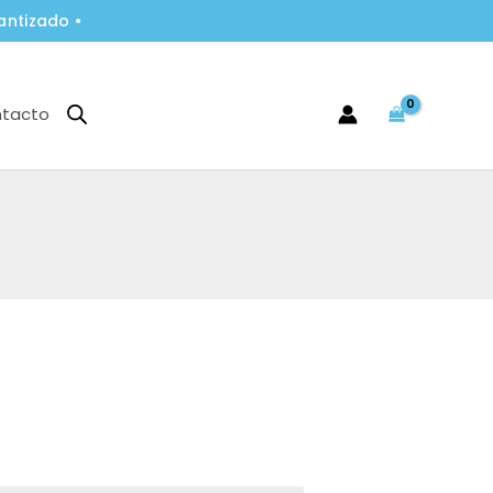
antizado •
tacto