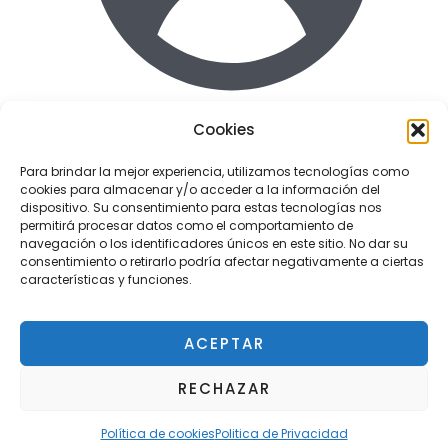
Cookies
Acceder
Para brindar la mejor experiencia, utilizamos tecnologías como
cookies para almacenar y/o acceder a la información del
Enlaces de interes
dispositivo. Su consentimiento para estas tecnologías nos
Terminos y condiciones uso
permitirá procesar datos como el comportamiento de
Politica de Privacidad
navegación o los identificadores únicos en este sitio. No dar su
consentimiento o retirarlo podría afectar negativamente a ciertas
Política de cookies
características y funciones.
ACEPTAR
Copyright © 2026 Tactil Repair - Servicio técnico
RECHAZAR
¿Tienes alguna duda?
Pozuelo
Política de cookies
Politica de Privacidad
OPEN