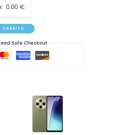
:
0.00
€
L CARRITO
eed Safe Checkout