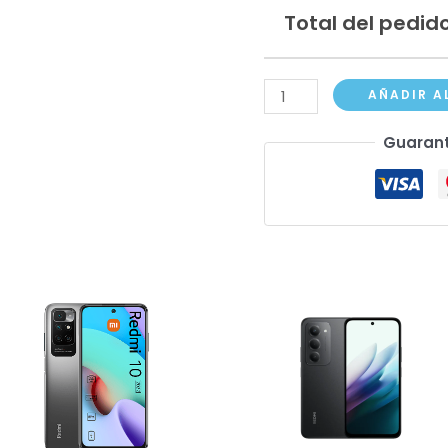
Total del pedido
Xiaomi
AÑADIR A
Redmi
Guarant
12
5G
cantidad