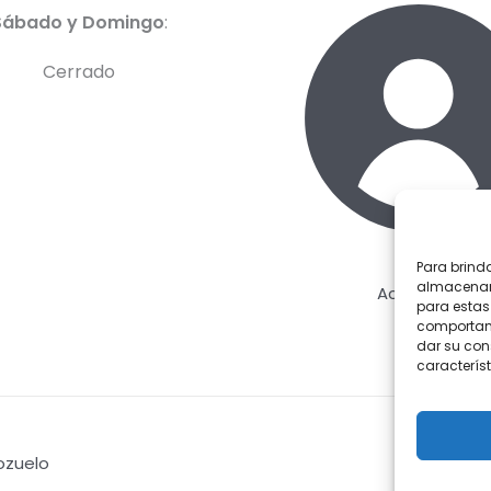
Sábado y Domingo
:
Cerrado
Para brind
almacenar 
Acceder
para estas
comportami
dar su con
característ
Pozuelo