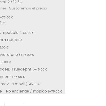
mi 12 / 12 5G
nes. Ajustaremos el precio
+
75.00
€
2hrs
compatible
(
+
55.00
€
sera
(
+
45.00
€
5.00
€
 Microfono
(
+
45.00
€
65.00
€
FaceID Truedepht
(
+
45.00
€
lumen
(
+
45.00
€
 movil a movil
(
+
45.00
€
e - No enciende / mojado
(
+
75.00
€