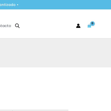
antizado •
tacto