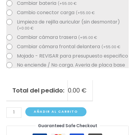
Cambiar bateria
(
+
55.00
€
Cambio conector carga
(
+
55.00
€
Limpieza de rejilla auricular (sin desmontar)
(
+
0.00
€
Cambiar cámara trasera
(
+
95.00
€
Cambiar cámara frontal delantera
(
+
55.00
€
Mojado - REVISAR para presupuesto especifico
No enciende / No carga. Averia de placa base
Total del pedido:
0.00
€
Samsung
AÑADIR AL CARRITO
Galaxy
Guaranteed Safe Checkout
A54
cantidad