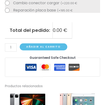
Cambio conector cargar
(
+
220.00
€
Reparación placa base
(
+
195.00
€
Total del pedido:
0.00
€
iPad
AÑADIR AL CARRITO
Pro
Guaranteed Safe Checkout
11-
inch
(M4)
A2836,
A2837,
Productos relacionados
A3006
cantidad