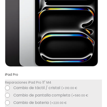
iPad Pro
Reparaciones iPad Pro 11" M4
Cambio de táctil / cristal
(
+
310.00
€
Cambio de pantalla completa
(
+
580.00
€
Cambio de bateria
(
+
220.00
€