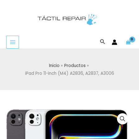
Ir
al
contenido
Buscar
Inicio
Productos
iPad Pro 11-inch (M4) A2836, A2837, A3006