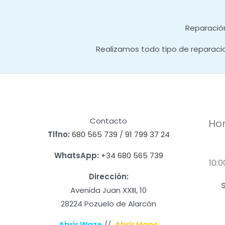
Reparación
Realizamos todo tipo de reparaci
Contacto
Hor
Tlfno:
680 565 739
/
91 799 37 24
WhatsApp:
+34 680 565 739
10:0
Dirección:
Avenida Juan XXIII, 10
28224 Pozuelo de Alarcón
Abrir Waze
//
Abrir Maps