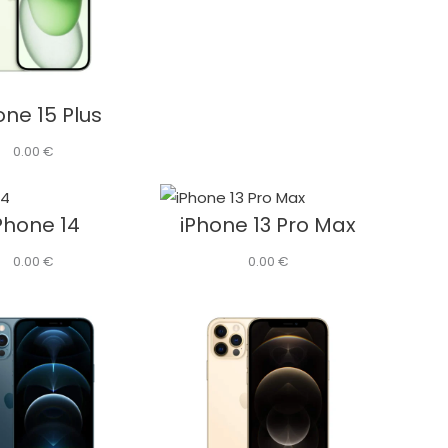
one 15 Plus
0.00
€
Phone 14
iPhone 13 Pro Max
0.00
€
0.00
€