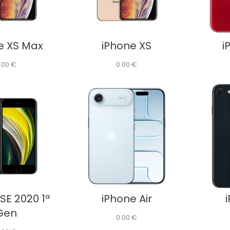
e XS Max
iPhone XS
i
.00
€
0.00
€
SE 2020 1ª
iPhone Air
Gen
0.00
€