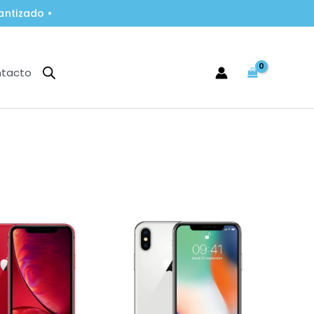
antizado •
tacto