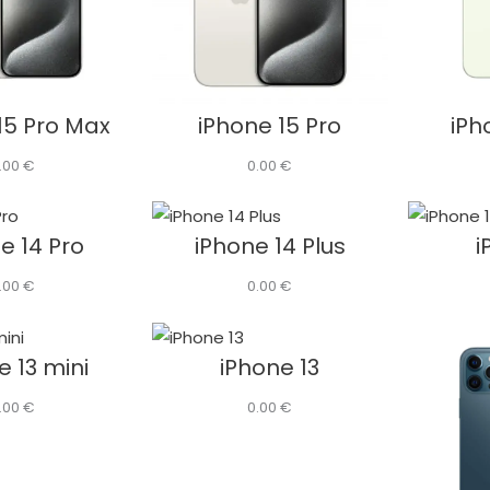
15 Pro Max
iPhone 15 Pro
iPh
.00
€
0.00
€
e 14 Pro
iPhone 14 Plus
i
.00
€
0.00
€
e 13 mini
iPhone 13
.00
€
0.00
€