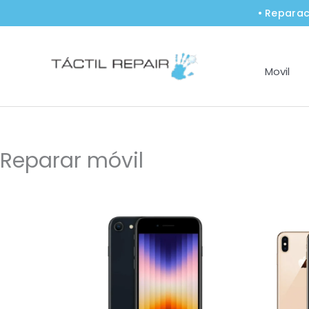
Ir
• Reparac
al
contenido
Movil
Reparar móvil