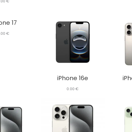
.00
€
one 17
.00
€
iPhone 16e
iPh
0.00
€