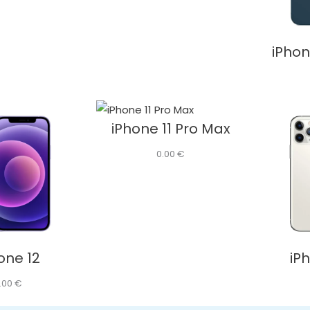
iPhon
iPhone 11 Pro Max
0.00
€
one 12
iPh
.00
€