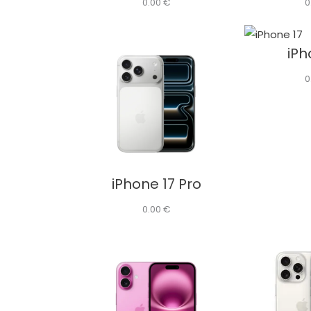
0.00
€
0
iPh
0
iPhone 17 Pro
0.00
€