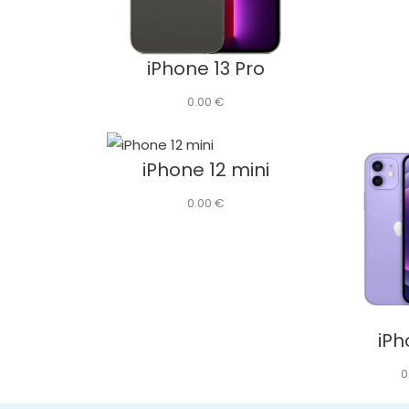
iPhone 13 Pro
0.00
€
iPhone 12 mini
0.00
€
iPh
0