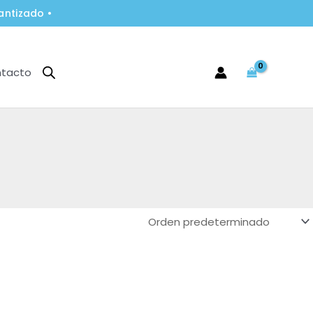
antizado •
tacto