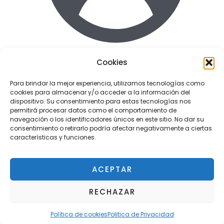
Cookies
Acceder
Para brindar la mejor experiencia, utilizamos tecnologías como
cookies para almacenar y/o acceder a la información del
Enlaces de interes
dispositivo. Su consentimiento para estas tecnologías nos
Terminos y condiciones uso
permitirá procesar datos como el comportamiento de
Politica de Privacidad
navegación o los identificadores únicos en este sitio. No dar su
consentimiento o retirarlo podría afectar negativamente a ciertas
Política de cookies
características y funciones.
ACEPTAR
Copyright © 2026 Tactil Repair - Servicio técnico
RECHAZAR
¿Tienes alguna duda?
Pozuelo
Política de cookies
Politica de Privacidad
OPEN
CHATY